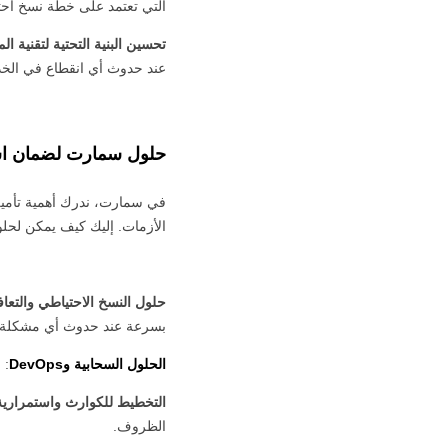
التي تعتمد على خطة نسخ احت
تحسين البنية التحتية لتقنية ا
عند حدوث أي انقطاع في الخ
حلول
سمارت
لضمان اس
في سمارت، ندرك أهمية تأمين
الأزمات. إليك كيف يمكن لحلو
حلول النسخ الاحتياطي والتعا
بسرعة عند حدوث أي مشكلة.
الحلول السحابية و
DevOps
: 
التخطيط للكوارث واستمرارية 
الظروف.