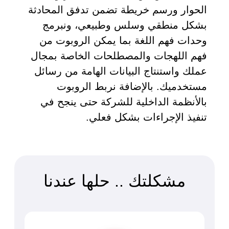
الحوار ورسم خريطة تضمن تدفق المحادثة
بشكل منطقي وسلس وطبيعي، ونبرمج
وحدات فهم اللغة بما يمكن الروبوت من
 السيبراني
فهم اللهجات والمصطلحات الخاصة بمجال
نية المعلومات
 التطبيقات
عملك واستنتاج البيانات الهامة من رسائل
 DevOps
مستخدميك. بالإضافة نربط الروبوت
يع التقنية
بالأنظمة الداخلية للشركة حتى ينجح في
ات الرقمية
تنفيذ الإجراءات بشكل فعلي.
ات الأعمال
مشتريات
مشكلتك .. حلها عندنا