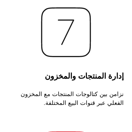
 السيبراني
إدارة المنتجات والمخزون
نية المعلومات
 التطبيقات
نزامن بين كتالوجات المنتجات مع المخزون
 DevOps
يع التقنية
الفعلي عبر قنوات البيع المختلفة.
ات الرقمية
ات الأعمال
مشتريات