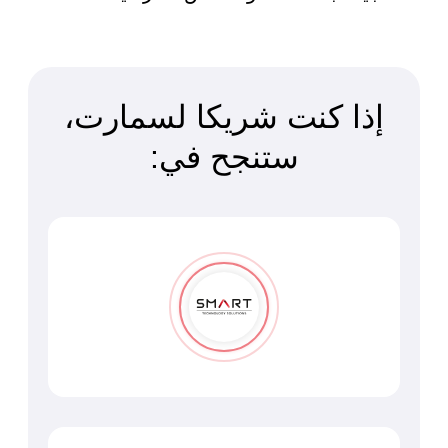
إذا كنت شريكا لسمارت،
ستنجح في: