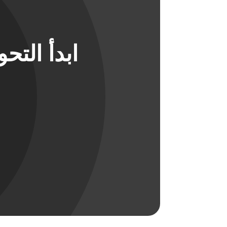
ابدأ الت