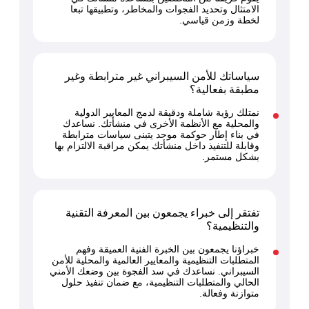
الامتثال وتحديد الفجوات والمخاطر، وتطبيقها تبعا
لخطة وزمن قياسي.
سياساتك للأمن السيبراني غير مترابطة وغير
مطبقة بفعالية؟
نمتلك رؤية شاملة ودقيقة لدمج المعايير الدولية
والمحلية مع الأنظمة الأخرى في منشأتك. نساعدك
في بناء إطار حوكمة موحد يتبنى سياسات مترابطة
وقابلة للتنفيذ داخل منشأتك يمكن مراقبة الالتزام بها
بشكل مستمر.
تفتقر إلى خبراء يجمعون بين المعرفة التقنية
والتنظيمية؟
خبراؤنا يجمعون بين الخبرة الفنية العميقة وفهم
المتطلبات التنظيمية والمعايير العالمية والمحلية للأمن
السيبراني. نساعدك في سد الفجوة بين وضعك الأمني
الحالي والمتطلبات التنظيمية، مع ضمان تنفيذ حلول
متوازنة وفعالة.