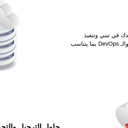
ك في تبني وتنفيذ
وتحسين ممارسات الحوسبة السحابية والـ DevOps بما يتناسب
حلول الترحيل والتح