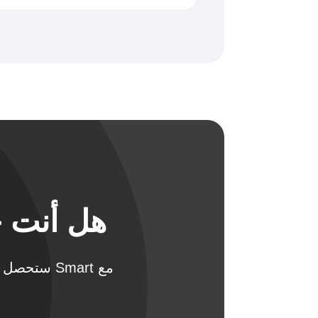
هل أنت ج
مع Smart س