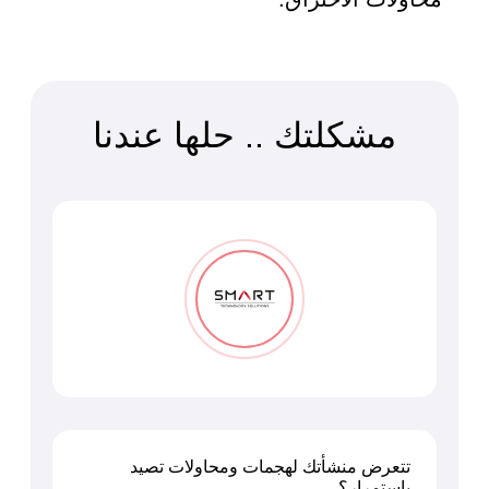
 التطبيقات
 DevOps
يع التقنية
ات الرقمية
ات الأعمال
مشكلتك .. حلها عندنا
مشتريات
تتعرض منشأتك لهجمات ومحاولات تصيد
باستمرار؟