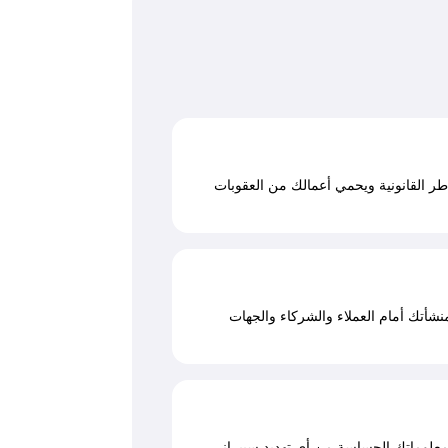
NC) بما يقلل المخاطر القانونية ويحمي أعمالك من العقوبات
 بما يعزز سمعة منشأتك أمام العملاء والشركاء والجهات
لامة وسرية معلوماتك الحساسة من أي تهديد سيبراني