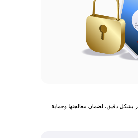
(ECC)، ونكتشف ونحلل ونصنف المخاطر بشكل دقيق، لضمان معالجتها وحماية