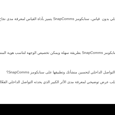
لن تكتمل خطة التواصل الداخلي بدون قياس، سنابكومز SnapComms يتميز بآداة
لتناسب هوية المنشأة.
واصل الداخلي لتحسين منشأتك وتطبيقها على سنابكومز SnapComms؟
طلب عرض توضيحي لمعرفة مدى الأثر الكبير الذي يحدثه التواصل الداخلي الفعّ