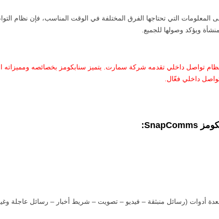
 المعلومات التي تحتاجها الفرق المختلفة في الوقت المناسب، فإن نظام التوا
نشأة ويؤكد وصولها للجميع.
ومز SnapComms هو نظام تواصل داخلي تقدمه شركة سمارت. يتميز سنابكومز بخصائصه ومميزا
واصل داخلي فعّال.
كومز
SnapComms
:
عدة أدوات (رسائل منبثقة – فيديو – تصويت – شريط أخبار – رسائل عاجلة وغيره