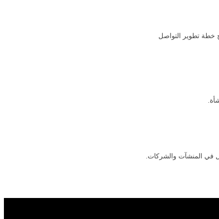
 القياس لمعرفة مدى نجاح خطة تطوير التواصل
ال في المنشآت والشركات.