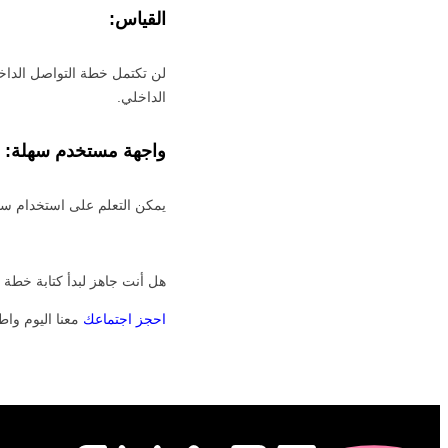
القياس:
الداخلي.
واجهة مستخدم سهلة:
يمكن التعلم على استخدام سنابكومز SnapComms بطريقة سهلة ويمكن تخصيص الوجهة 
هل أنت جاهز لبدأ كتابة خطة الت
احجز اجتماعك
معنا اليوم وا