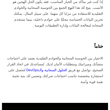
إذا كنت غير متأكد من الخيار المناسب، فقد يكون الحل الهجين هو
الأنسب. يتيح لك هذا النهج الجمع بين الحوسبة السحابية والخوادم
التقليدية للاستفادة من مزايا كل منهما. على سبيل المثال، يمكنك
تخزين البيانات الحساسة محليًا على خوادم داخلية، بينما تستخدم
السحابة لمعالجة البيانات وإدارة التطبيقات اليومية.
ختاماً
الاختيار بين الحوسبة السحابية والخوادم التقليدية يعتمد على احتياجات
منشأتك وميزانيتك ومتطلبات الأمان لديك. لمساعدتك في اتخاذ القرار
الصحيح، تواصل مع فريق
الحلول السحابية والـDevOps
لتحصل على
استشارة مخصصة تناسب احتياجات شركتك وتضمن لك بنية تحتية
تقنية قوية وآمنة.