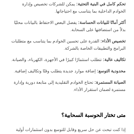
تحكم كامل في البنية التحتية:
يمكن للشركات تخصيص وإدارة
الخوادم الداخلية بما يتناسب مع احتياجاتها.
أكثر أمانًا للبيانات الحساسة:
يفضل البعض الاحتفاظ بالبيانات محليًا
بدلاً من استضافتها على السحابة.
تخصيص الأداء:
القدرة على تحسين الخوادم بما يتناسب مع متطلبات
البرامج والتطبيقات الخاصة بالشركة.
تكاليف عالية:
تتطلب استثمارًا كبيرًا في الأجهزة، الكهرباء، والصيانة.
محدودية التوسع:
إضافة موارد جديدة يتطلب وقتًا وتكاليف إضافية.
الصيانة المستمرة:
تحتاج الخوادم التقليدية إلى متابعة دورية وإدارة
مستمرة لضمان استقرار الأداء.
 السيبراني
نية المعلومات
 التطبيقات
 DevOps
متى تختار الحوسبة السحابية؟
يع التقنية
ات الرقمية
إذا كنت تبحث عن حل سريع وقابل للتوسع بدون استثمارات أولية
ات الأعمال