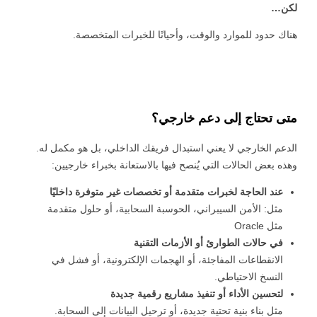
لكن
…
هناك حدود للموارد والوقت، وأحيانًا للخبرات المتخصصة.
متى تحتاج إلى دعم خارجي؟
الدعم الخارجي لا يعني استبدال فريقك الداخلي، بل هو مكمل له.
وهذه بعض الحالات التي يُنصح فيها بالاستعانة بخبراء خارجيين:
عند الحاجة لخبرات متقدمة أو تخصصات غير متوفرة داخليًا
مثل: الأمن السيبراني، الحوسبة السحابية، أو حلول متقدمة
مثل Oracle
في حالات الطوارئ أو الأزمات التقنية
 السيبراني
الانقطاعات المفاجئة، أو الهجمات الإلكترونية، أو فشل في
نية المعلومات
النسخ الاحتياطي.
 التطبيقات
لتحسين الأداء أو تنفيذ مشاريع رقمية جديدة
 DevOps
مثل بناء بنية تحتية جديدة، أو ترحيل البيانات إلى السحابة.