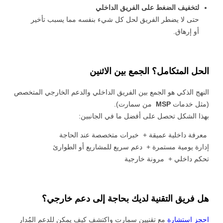
يع التقنية
لتخفيف الضغط على الفريق الداخلي
ات الرقمية
حتى لا يضطر الفريق لحل كل شيء بنفسه مما يسبب تأخير
ات الأعمال
أو إرهاق.
مشتريات
الحل المتكامل؟ الجمع بين الاثنين
النهج الذكي هو الجمع بين الفريق الداخلي والدعم الخارجي المتخصص
(مثل خدمات
MSP
من سمارت).
بهذا الشكل تحصل على أفضل ما في الجانبين:
معرفة داخلية عميقة + خبرات متخصصة عند الحاجة
إدارة يومية مستمرة + دعم سريع للمشاريع أو الطوارئ
تحكم داخلي + مرونة خارجية
هل فريق التقنية لديك بحاجة إلى دعم خارجي؟
احجز استشارة
مع تقنيين سمارت واكتشف كيف يمكن للدعم المُدار