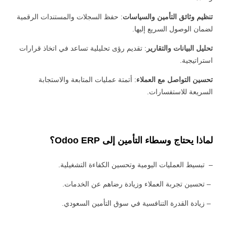
تنظيم وثائق التأمين والسياسات
: حفظ السجلات والمستندات الرقمية
لضمان الوصول السريع إليها.
تحليل البيانات والتقارير
: تقديم رؤى تحليلية تساعد في اتخاذ قرارات
استراتيجية.
تحسين التواصل مع العملاء
: أتمتة عمليات المتابعة والاستجابة
السريعة للاستفسارات.
 السيبراني
نية المعلومات
 التطبيقات
لماذا يحتاج وسطاء التأمين إلى Odoo ERP؟
 DevOps
يع التقنية
– تبسيط العمليات اليومية وتحسين الكفاءة التشغيلية.
ات الرقمية
ات الأعمال
– تحسين تجربة العملاء وزيادة رضاهم عن الخدمات.
مشتريات
– زيادة القدرة التنافسية في سوق التأمين السعودي.