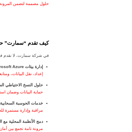
حلول مصممة لتضمن المرونة م
كيف تقدم “سمارت” حلاً 
في شركة سمارت، لا نقدم فق
إدارة بيئات Microsoft Azure وMicrosoft 365
إعداد، نقل البيانات، ومتاب
حلول النسخ الاحتياطي ال
حماية البيانات وضمان استع
خدمات الحوسبة السحابية المُدارة 
مراقبة وإدارة مستمرة للخ
دمج الأنظمة المحلية مع السحابية (ud
مرونة تامة تجمع بين أمان 