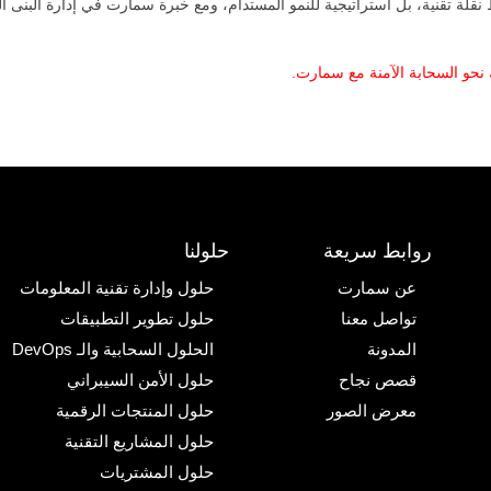
لة تقنية، بل استراتيجية للنمو المستدام، ومع خبرة سمارت في إدارة البنى الس
 نحو السحابة الآمنة مع سمارت.
روابط سريعة
حلولنا
عن سمارت
حلول وإدارة تقنية المعلومات
تواصل معنا
حلول تطوير التطبيقات
المدونة
الحلول السحابية والـ DevOps
قصص نجاح
حلول الأمن السيبراني
معرض الصور
حلول المنتجات الرقمية
حلول المشاريع التقنية
حلول المشتريات