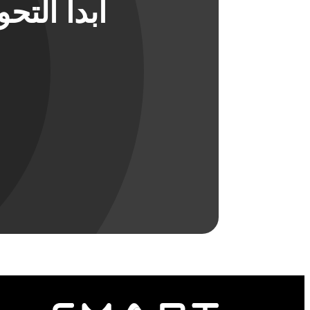
ابدأ الت