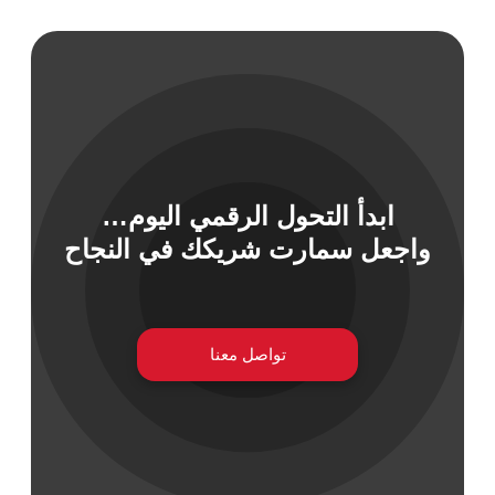
 السيبراني
نية المعلومات
ابدأ التحول الرقمي اليوم…
 التطبيقات
 DevOps
واجعل سمارت شريكك في النجاح
يع التقنية
ات الرقمية
ات الأعمال
مشتريات
تواصل معنا