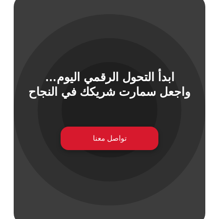
 السيبراني
نية المعلومات
ابدأ التحول الرقمي اليوم…
 التطبيقات
واجعل سمارت شريكك في النجاح
 DevOps
يع التقنية
ات الرقمية
ات الأعمال
تواصل معنا
مشتريات