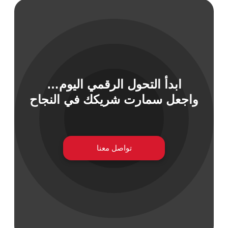
 السيبراني
نية المعلومات
ابدأ التحول الرقمي اليوم…
 التطبيقات
واجعل سمارت شريكك في النجاح
 DevOps
يع التقنية
ات الرقمية
ات الأعمال
تواصل معنا
مشتريات