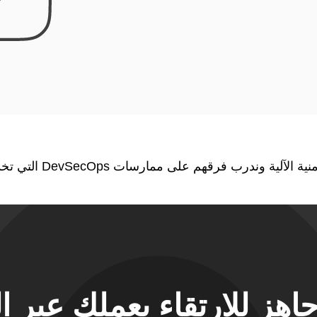
رب فرقهم على ممارسات DevSecOps التي تخدم هذا الهدف
اهز للارتقاء بعملك عبر ا