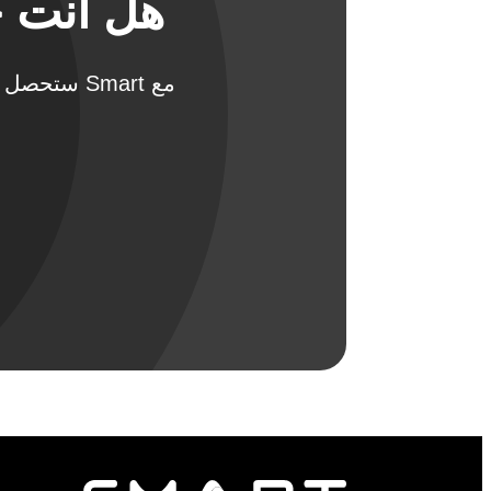
هل أنت ج
مع Smart س