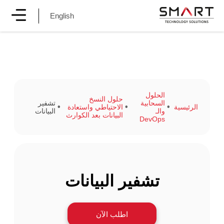
English
الحلول
حلول النسخ
السحابية
تشفير
الرئيسية
الاحتياطي واستعادة
والـ
البيانات
البيانات بعد الكوارث
DevOps
تشفير البيانات
اطلب الآن