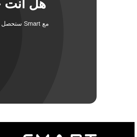
هل أنت ج
مع Smart س