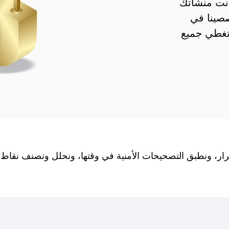
انت منشأتك
صينا في
تغطي جميع
تمرار، ونطبق التصحيحات الأمنية في وقتها، ونحلل ونصنف نق