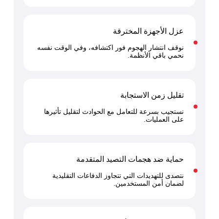
 السيبراني
نية المعلومات
 التطبيقات
عزل الأجهزة المخترقة
 DevOps
نوقف انتشار الهجوم فور اكتشافه، وفي الوقت نفسه
يع التقنية
نحمي باقي الأنظمة.
ات الرقمية
ات الأعمال
مشتريات
تقليل زمن الاستجابة
نستجيب بسرعة للتعامل مع الحوادث لتقليل تأثيرها
على العمليات.
حماية ضد هجمات التصيد المتقدمة
نتصدى للتهديدات التي تتجاوز الدفاعات التقليدية
لضمان أمن المستخدمين.