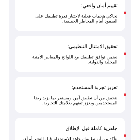
نية المعلومات
تقييم أمان واقعي:
 التطبيقات
نحاكي هجمات فعلية لاختبار قدرة تطبيقك على
 DevOps
الصمود أمام المخاطر الحقيقية.
يع التقنية
ات الرقمية
ات الأعمال
تحقيق الامتثال التنظيمي:
مشتريات
نضمن توافق تطبيقك مع اللوائح والمعايير الأمنية
المحلية والدولية.
تعزيز تجربة المستخدم:
نتحقق من أن تطبيق آمن ومستقر بما يزيد رضا
المستخدمين ويعزز ثقتهم بعلامتك التجارية.
جاهزية كاملة قبل الإطلاق:
نتأكد من أن تطبيقك جاهز للاستخدام قبل النشر أو أي