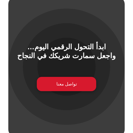
 السيبراني
نية المعلومات
ابدأ التحول الرقمي اليوم…
 التطبيقات
واجعل سمارت شريكك في النجاح
 DevOps
يع التقنية
ات الرقمية
ات الأعمال
تواصل معنا
مشتريات