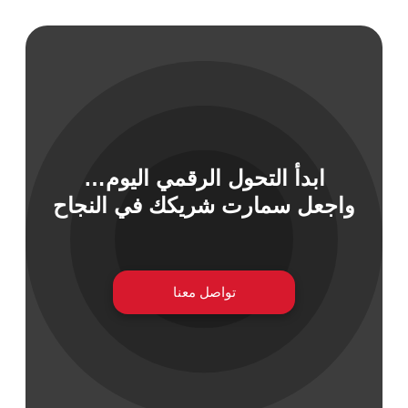
 السيبراني
نية المعلومات
ابدأ التحول الرقمي اليوم…
 التطبيقات
 DevOps
واجعل سمارت شريكك في النجاح
يع التقنية
ات الرقمية
ات الأعمال
مشتريات
تواصل معنا