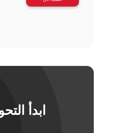
ابدأ الت