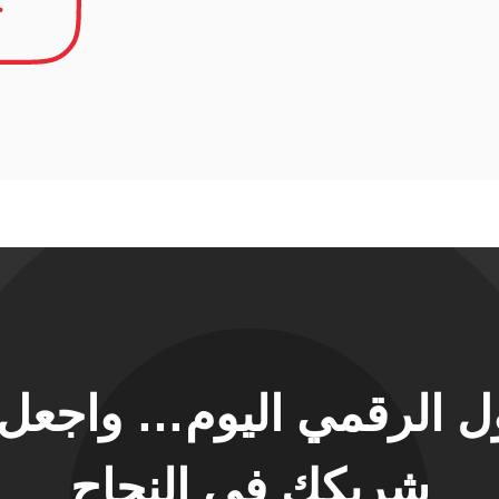
حول الرقمي اليوم… واجع
شريكك في النجاح