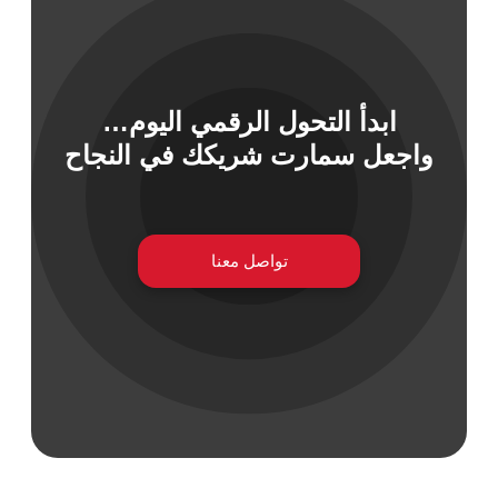
 السيبراني
ابدأ التحول الرقمي اليوم…
نية المعلومات
واجعل سمارت شريكك في النجاح
 التطبيقات
 DevOps
يع التقنية
ات الرقمية
تواصل معنا
ات الأعمال
مشتريات