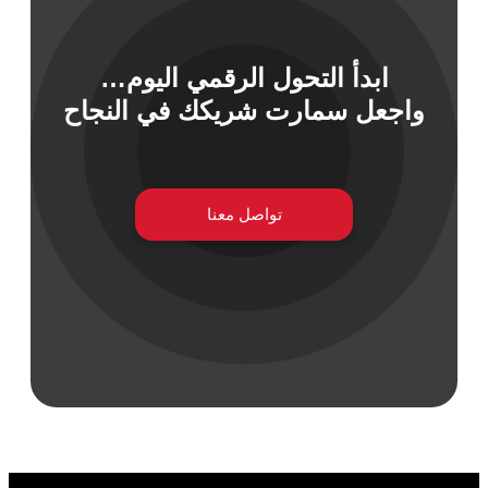
ابدأ التحول الرقمي اليوم…
 السيبراني
واجعل سمارت شريكك في النجاح
نية المعلومات
 التطبيقات
 DevOps
يع التقنية
تواصل معنا
ات الرقمية
ات الأعمال
مشتريات