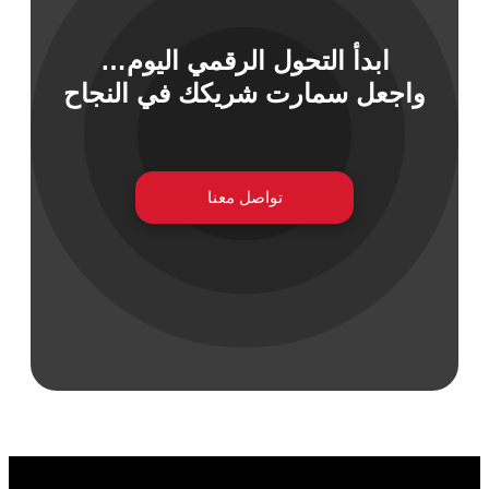
ابدأ التحول الرقمي اليوم…
 السيبراني
واجعل سمارت شريكك في النجاح
نية المعلومات
 التطبيقات
 DevOps
يع التقنية
تواصل معنا
ات الرقمية
ات الأعمال
مشتريات