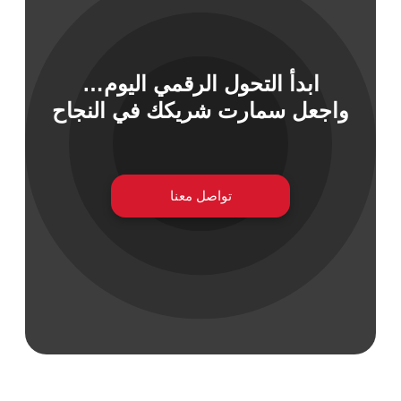
ابدأ التحول الرقمي اليوم…
 السيبراني
واجعل سمارت شريكك في النجاح
نية المعلومات
 التطبيقات
 DevOps
يع التقنية
ات الرقمية
تواصل معنا
ات الأعمال
مشتريات