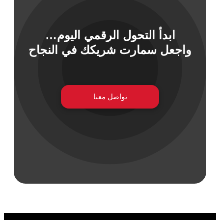
ابدأ التحول الرقمي اليوم…
 السيبراني
واجعل سمارت شريكك في النجاح
نية المعلومات
 التطبيقات
 DevOps
يع التقنية
تواصل معنا
ات الرقمية
ات الأعمال
مشتريات