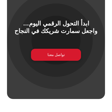
ابدأ التحول الرقمي اليوم…
 السيبراني
واجعل سمارت شريكك في النجاح
نية المعلومات
 التطبيقات
 DevOps
يع التقنية
ات الرقمية
تواصل معنا
ات الأعمال
مشتريات