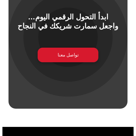
ابدأ التحول الرقمي اليوم…
 السيبراني
واجعل سمارت شريكك في النجاح
نية المعلومات
 التطبيقات
 DevOps
يع التقنية
تواصل معنا
ات الرقمية
ات الأعمال
مشتريات