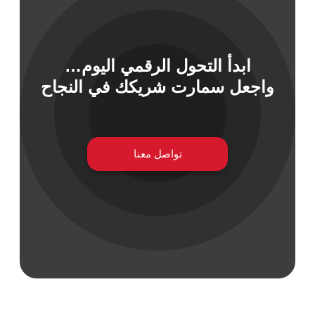
ابدأ التحول الرقمي اليوم…
 السيبراني
واجعل سمارت شريكك في النجاح
نية المعلومات
 التطبيقات
 DevOps
يع التقنية
ات الرقمية
تواصل معنا
ات الأعمال
مشتريات