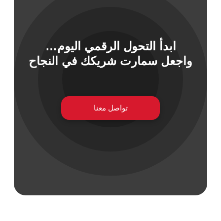
ابدأ التحول الرقمي اليوم…
 السيبراني
واجعل سمارت شريكك في النجاح
نية المعلومات
 التطبيقات
 DevOps
يع التقنية
ات الرقمية
تواصل معنا
ات الأعمال
مشتريات