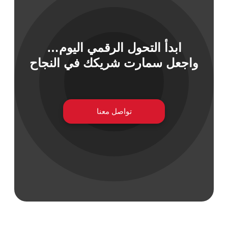
ابدأ التحول الرقمي اليوم…
 السيبراني
واجعل سمارت شريكك في النجاح
نية المعلومات
 التطبيقات
 DevOps
يع التقنية
ات الرقمية
تواصل معنا
ات الأعمال
مشتريات