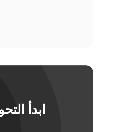
ابدأ الت