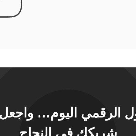
حول الرقمي اليوم… واجع
شريكك في النجاح