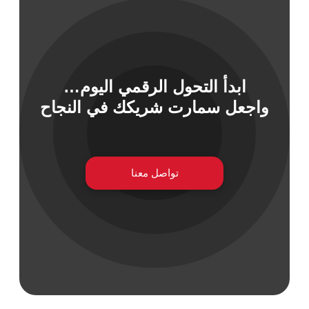
 السيبراني
ابدأ التحول الرقمي اليوم…
نية المعلومات
واجعل سمارت شريكك في النجاح
 التطبيقات
 DevOps
يع التقنية
ات الرقمية
تواصل معنا
ات الأعمال
مشتريات