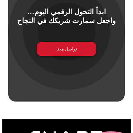
ابدأ التحول الرقمي اليوم…
واجعل سمارت شريكك في النجاح
 السيبراني
نية المعلومات
 التطبيقات
 DevOps
يع التقنية
تواصل معنا
ات الرقمية
ات الأعمال
مشتريات