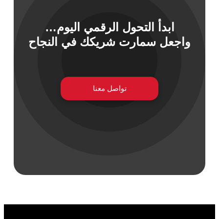
ابدأ التحول الرقمي اليوم…
 السيبراني
واجعل سمارت شريكك في النجاح
نية المعلومات
 التطبيقات
 DevOps
يع التقنية
تواصل معنا
ات الرقمية
ات الأعمال
مشتريات