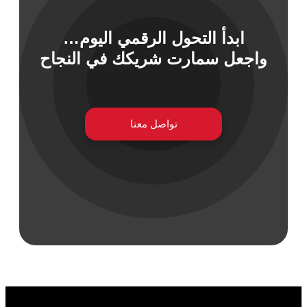
ابدأ التحول الرقمي اليوم…
 السيبراني
واجعل سمارت شريكك في النجاح
نية المعلومات
 التطبيقات
 DevOps
يع التقنية
تواصل معنا
ات الرقمية
ات الأعمال
مشتريات