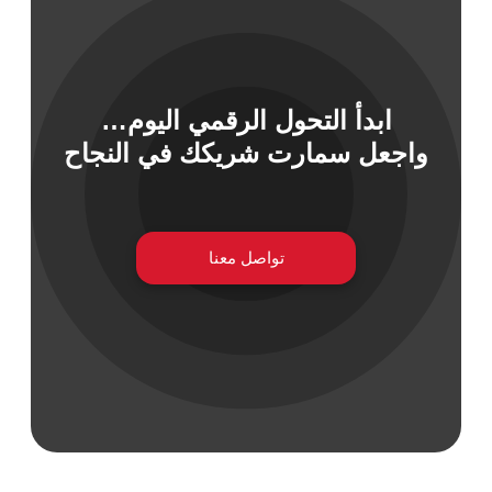
 السيبراني
ابدأ التحول الرقمي اليوم…
نية المعلومات
واجعل سمارت شريكك في النجاح
 التطبيقات
 DevOps
يع التقنية
ات الرقمية
تواصل معنا
ات الأعمال
مشتريات