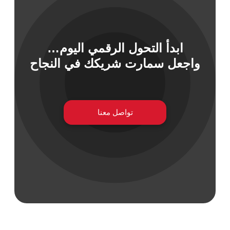
ابدأ التحول الرقمي اليوم…
 السيبراني
واجعل سمارت شريكك في النجاح
نية المعلومات
 التطبيقات
 DevOps
يع التقنية
ات الرقمية
تواصل معنا
ات الأعمال
مشتريات