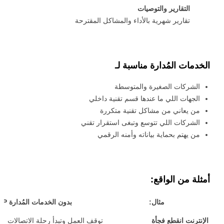
التقارير والتوصيات
تقارير شهرية بالأداء والمشاكل المقترحة
 السيبراني
الخدمات المُدارة مناسبة لـ
نية المعلومات
 التطبيقات
الشركات الصغيرة والمتوسطة
 DevOps
الجهات اللي ما عندها قسم تقنية داخلي
يع التقنية
من يعاني من مشاكل تقنية متكررة
ات الرقمية
الشركات اللي تتوسع وتبغى استقرار تقني
ات الأعمال
من يهتم بحماية بياناته وأمنه الرقمي
مشتريات
أمثلة من الواقع:
مثال:
بدون الخدمات المُدارة MSP
الإنترنت انقطع فجأة
توقف العمل وتبدأ رحلة الاتصالات