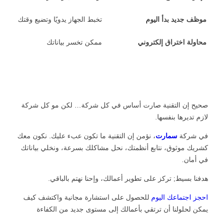
موظف جديد بدأ اليوم
تخبط الجهاز يدويًا وتضيع وقتك
محاولة اختراق إلكتروني
ممكن تخسر بياناتك
صحيح إن التقنية صارت أساس في كل شركة… لكن مو كل شركة
لازم تديرها بنفسها.
في شركة
سمارت
، نؤمن إن التقنية ما تكون عبء عليك. نكون معك
كشريك موثوق، نتابع أنظمتك، نحل مشاكلك بسرعة، ونخلي بياناتك
في أمان.
هدفنا بسيط; تركز على تطوير أعمالك، وإحنا نهتم بالباقي.
احجز اجتماعك اليوم
للحصول على استشارة مجانية واكتشف كيف
يمكن لحلولنا أن ترتقي بأعمالك إلى مستوى جديد من الكفاءة