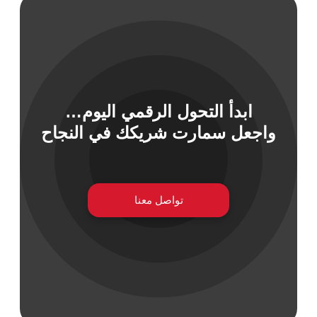
 السيبراني
نية المعلومات
ابدأ التحول الرقمي اليوم…
 التطبيقات
واجعل سمارت شريكك في النجاح
 DevOps
يع التقنية
ات الرقمية
ات الأعمال
تواصل معنا
مشتريات