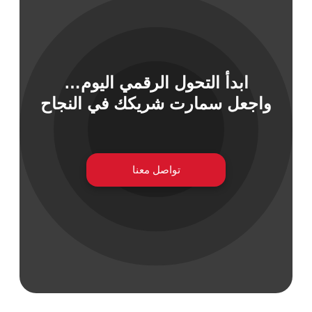
 السيبراني
ابدأ التحول الرقمي اليوم…
نية المعلومات
واجعل سمارت شريكك في النجاح
 التطبيقات
 DevOps
يع التقنية
ات الرقمية
تواصل معنا
ات الأعمال
مشتريات