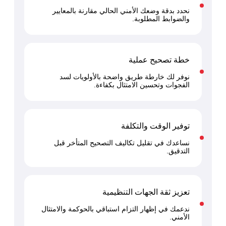
نحدد بدقة وضعك الأمني الحالي مقارنة بالمعايير
 السيبراني
والضوابط المطلوبة.
نية المعلومات
 التطبيقات
 DevOps
خطة تصحيح عملية
يع التقنية
نوفر لك خارطة طريق واضحة بالأولويات لسد
ات الرقمية
الفجوات وتحسين الامتثال بكفاءة.
ات الأعمال
مشتريات
توفير الوقت والتكلفة
نساعدك في تقليل تكاليف التصحيح المتأخر قبل
التدقيق.
تعزيز ثقة الجهات التنظيمية
ندعمك في إظهار التزام استباقي بالحوكمة والامتثال
الأمني.