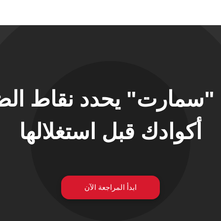
 "سمارت" يحدد نقاط ال
أكوادك قبل استغلالها
ابدأ المراجعة الآن